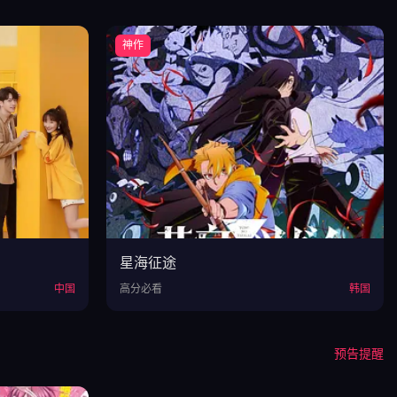
神作
星海征途
中国
高分必看
韩国
预告提醒