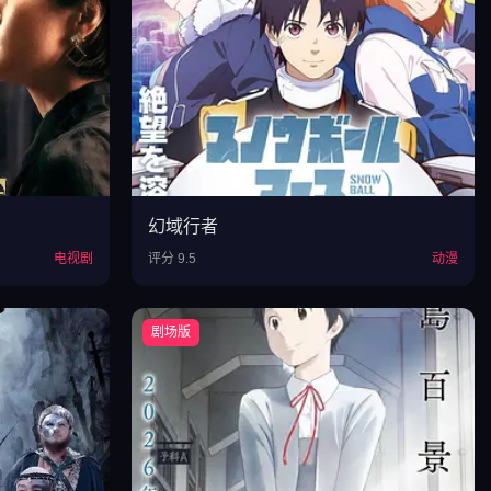
幻域行者
电视剧
评分 9.5
动漫
剧场版