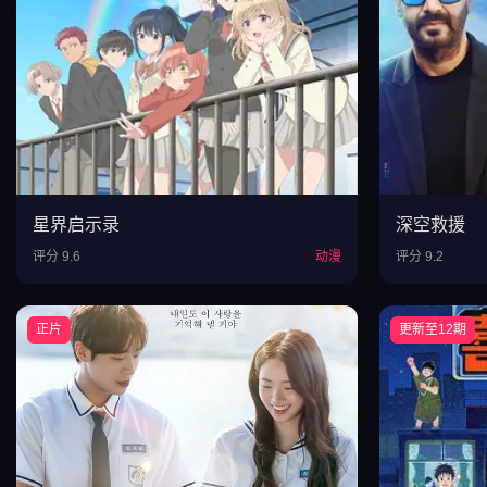
星界启示录
深空救援
评分 9.6
动漫
评分 9.2
正片
更新至12期