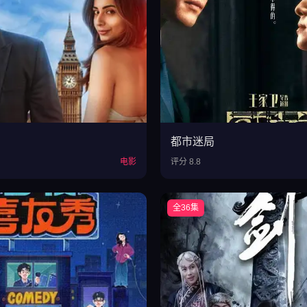
都市迷局
电影
评分 8.8
全36集