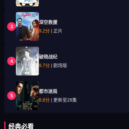
深空救援
3
9.2分
| 正片
破晓战纪
4
9.7分
| 剧场版
都市迷局
5
8.8分
| 更新至28集
经典必看