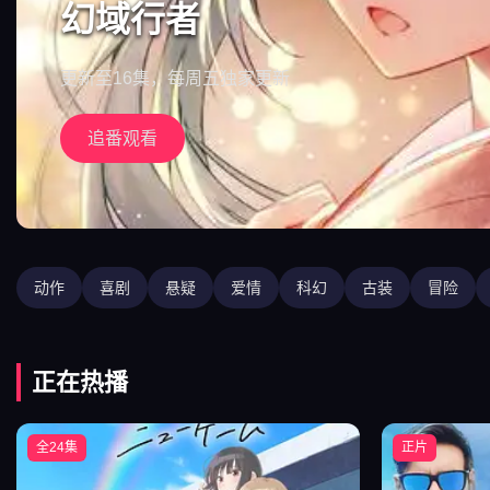
幻域行者
更新至16集，每周五独家更新
追番观看
动作
喜剧
悬疑
爱情
科幻
古装
冒险
正在热播
全24集
正片