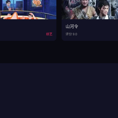
山河令
综艺
评分 9.0