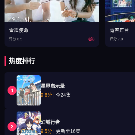
雷霆使命
青春舞台
评分 8.5
电影
评分 7.8
热度排行
星界启示录
1
9.6分
| 全24集
幻域行者
2
9.5分
| 更新至16集